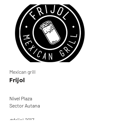
Mexican grill
Frijol
Nivel Plaza
Sector Autana
@frijol.2017
+58 4126229437