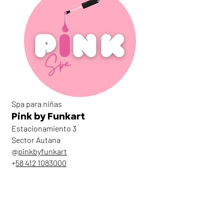
Spa para niñas
Pink by Funkart
Estacionamiento 3
Sector Autana
@
pinkbyfunkart
+
58 412 1083000